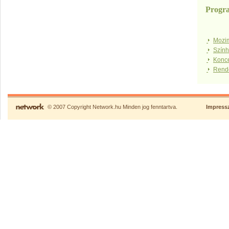
Progr
Mozi
Szín
Konce
Rend
© 2007 Copyright Network.hu Minden jog fenntartva.
Impres