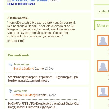
Nagyobb térképre váltás
Még t
A Klub mottója:
"Nem elég a szülőföld szeretetéről csupán beszélni,
Most c
róla beszédeket tartani. A szülőföld levegőjét be kell
lélegezni, gyümölcsét, kenyerét, vízét folyamatosan
ízlelni kell.Szineit, formáit szomjas lélekkel kell
emlékezetünkbe vésni, magunkévá tenni."
dr Barsi Ernő
Fórumtémák
Jeles napok
Budai Lászlóné
üzente
13 éve
Szeptemberi jeles napok: Szeptember 1. - Egyed napja: 1-jén
kezdték meg a búza, másutt a rozs ...
Versajánló
Szabó Kila Margit
üzente
14 éve
MADARAK FÁK NAPJA De gyönyörű a természet! Szabó Kila
Margit, saját v Óh Istenem! De gyönyörű a...