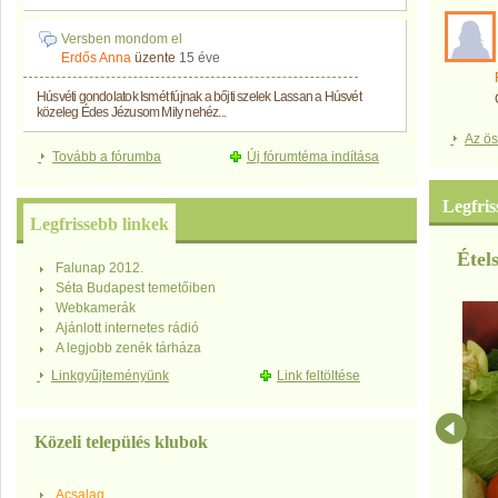
Versben mondom el
Erdős Anna
üzente
15 éve
Húsvéti gondolatok Ismét fújnak a bőjti szelek Lassan a Húsvét
közeleg Édes Jézusom Mily nehéz...
Az ös
Tovább a fórumba
Új fórumtéma indítása
Legfri
Legfrissebb linkek
Étel
Falunap 2012.
Séta Budapest temetőiben
Webkamerák
Ajánlott internetes rádió
A legjobb zenék tárháza
Linkgyűjteményünk
Link feltöltése
Közeli település klubok
Acsalag