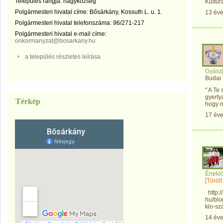
Település rangja: nagyközség
Kulturá
Polgármesteri hivatal címe: Bősárkány, Kossuth L. u. 1.
13 év
Polgármesteri hivatal telefonszáma: 96/271-217
Polgármesteri hivatal e-mail címe:
onkormanyzat@bosarkany.hu
a település részletes leírása
Gyászj
Budai
" A Te 
gyerty
Térkép
hogy m
17 év
Énekl
[Töröl
http:/
hu/blo
klo-sz
14 év