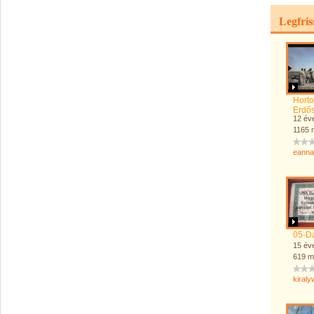
Legfri
Horto
Erdő
12 év
1165 
eanna
05-D
15 év
619 m
kiraly