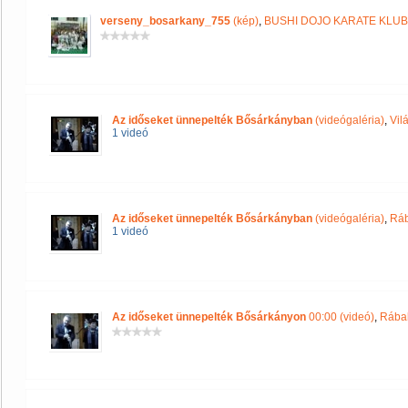
verseny_bosarkany_755
(kép)
,
BUSHI DOJO KARATE KLUB
Az időseket ünnepelték Bősárkányban
(videógaléria)
,
Vil
1 videó
Az időseket ünnepelték Bősárkányban
(videógaléria)
,
Ráb
1 videó
Az időseket ünnepelték Bősárkányon
00:00 (videó)
,
Rába