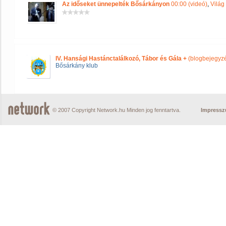
Az időseket ünnepelték Bősárkányon
00:00 (videó)
,
Világ
IV. Hansági Hastánctalálkozó, Tábor és Gála +
(blogbejegyz
Bősárkány klub
© 2007 Copyright Network.hu Minden jog fenntartva.
Impress