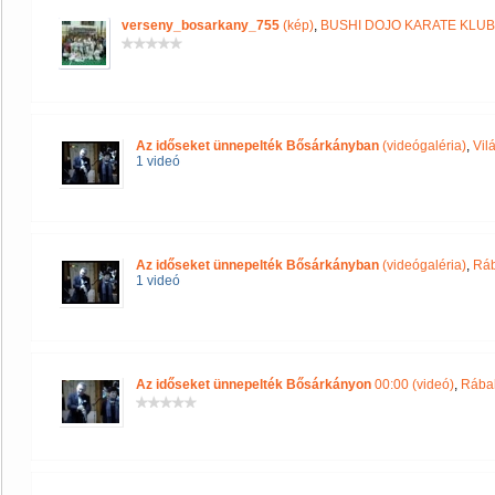
verseny_bosarkany_755
(kép)
,
BUSHI DOJO KARATE KLUB
Az időseket ünnepelték Bősárkányban
(videógaléria)
,
Vil
1 videó
Az időseket ünnepelték Bősárkányban
(videógaléria)
,
Ráb
1 videó
Az időseket ünnepelték Bősárkányon
00:00 (videó)
,
Rába