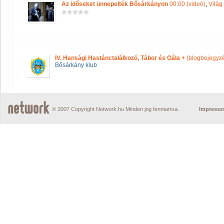
Az időseket ünnepelték Bősárkányon
00:00 (videó)
,
Világ
IV. Hansági Hastánctalálkozó, Tábor és Gála +
(blogbejegyz
Bősárkány klub
© 2007 Copyright Network.hu Minden jog fenntartva.
Impress