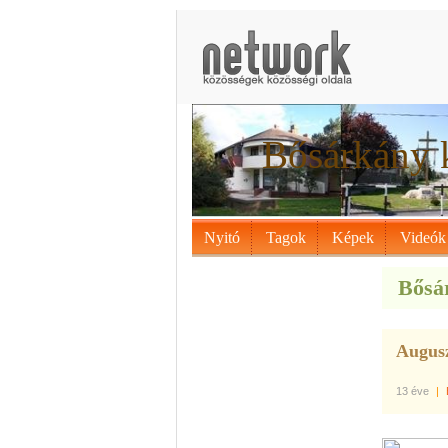
Bősárkány 
Nyitó
Tagok
Képek
Videók
Bősár
Augusz
13 éve
|