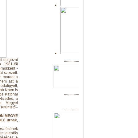
tt dolgozni
................................................
. 1981-től
ornokként -
t szerzett.
de maradt a
anem azt a
 odafigyelt,
bb ízben is
................................................
tje Katonai
vtizedes, a
 a Megyei
Kitüntető–
...................................................
RON MEGYE
OLY
úrnak,
esztésének
e jelentős
ődéséhez. A