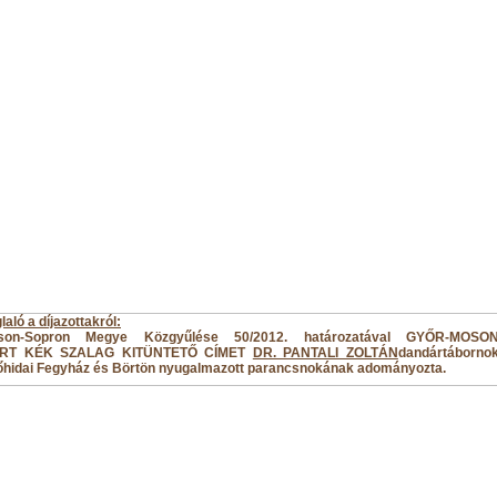
aló a díjazottakról:
oson-Sopron Megye Közgyűlése 50/2012. határozatával GYŐR-MOSO
RT KÉK SZALAG KITÜNTETŐ CÍMET
DR. PANTALI ZOLTÁN
dandártáborno
hidai Fegyház és Börtön nyugalmazott parancsnokának adományozta.