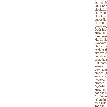
’90-es é
2004-ben
bizottsá
megvalós
életében 
egyesület
sport és
gazdasági
Győr-Mo
MEGYE 
főespere
Maráz Sá
Gyárváros
plébános
lelkipász
hirdette 
beindítá
szolgált,
Hittudom
szervező
Egyházme
ember. „M
szociális
nyolcvan
örömet.
Győr-Mo
MEGYE 
docensn
Dr. Vehr
művelődé
és a kult
1995-től