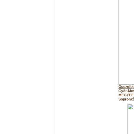
Összefogl
Győr-M
MEGYÉÉ
Sopronkő