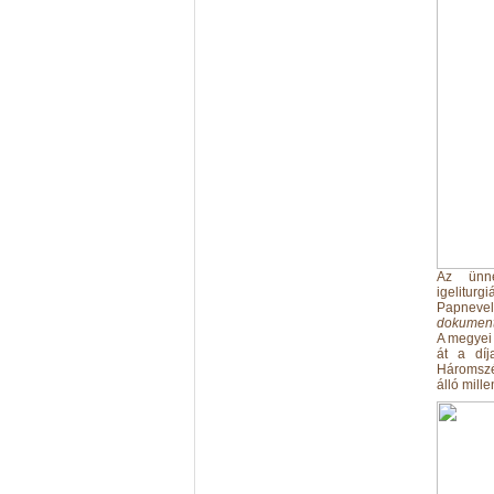
Az ünne
igeliturg
Papnevel
dokumentu
A megyei 
át a díj
Háromszék
álló mill