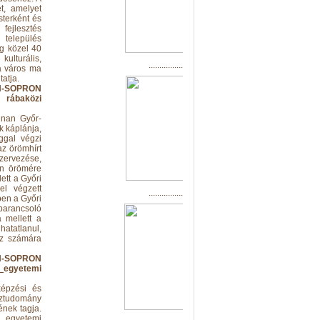
t, amelyet
terként és
fejlesztés
 település
eg közel 40
kulturális,
................................................
a város ma
tatja.
ON-SOPRON
, rábaközi
nnan Győr-
k káplánja,
ggal végzi
az örömhírt
szervezése,
ön örömére
ett a Győri
el végzett
................................................
en a Győri
parancsoló
a mellett a
hatatlanul,
oz számára
ON-SOPRON
egyetemi
képzési és
jztudomány
ének tagja.
 egyetemi