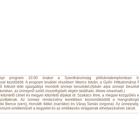
pi program 10.00 órakor a Szentháromság plébániatemplomban ök
iával kezdődött. A program további részében Marics István, a Győri Hittudományi 
ő Intézet lelki igazgatója mondott ünnepi beszédet
.(István atya ünnepi beszéd
mban, az ünnepről szóló összefoglaló végén található, illetve olvasható.)
kitüntető címet és megyei kitüntető díjakat dr. Szakács Imre, a megyei közgyűlés 
azottaknak. Az ünnepi rendezvény keretében közreműködött a Hangraforgó
i Bence (vers), Horváth Ildikó (narrátor) és Váray Tamás (orgona). Az ünnepség
enniumi emlékműnél a kegyelet és az emlékezés virágainak elhelyezésével zárult.