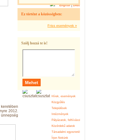
|
English
Deutsch
Ez történt a közösségben:
Friss események »
Szólj hozzá te is!
Keresõ
Szabadidõs
Természeti
Kulturális
programok
örökség
örökség
Hírek, események
Turizmus
Közgyűlés
Europe Direct
 keretében
Települések
Képeslap
ényre 2012.
Intézmények
Galéria
s ünnepség
Pályázatok, felhívások
Vendégkönyv
Közérdekű adatok
Oldaltérkép
Társadalmi egyeztetés
Menetrend
Írjon Nekünk
Idõjárás