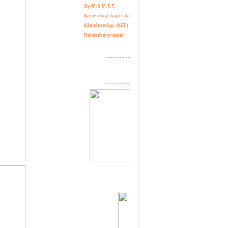
Gy-M-S M.T.T.
Kapcsolat
Nemzetközi kapcsolatok
Belépés
Kábítószerügy (KEF)
Regisztráció
Rendezvénynaptár
................................................
................................................
................................................