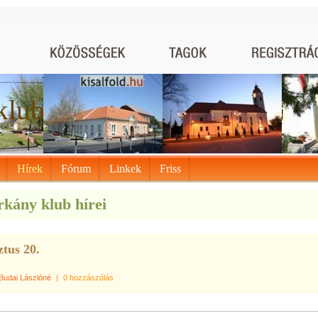
klub
Hírek
Fórum
Linkek
Friss
kány klub hírei
tus 20.
Budai Lászlóné
|
0 hozzászólás