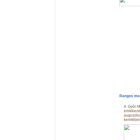
Rangos meg
A Győr-M
emlékezet
augusztu
keretében 