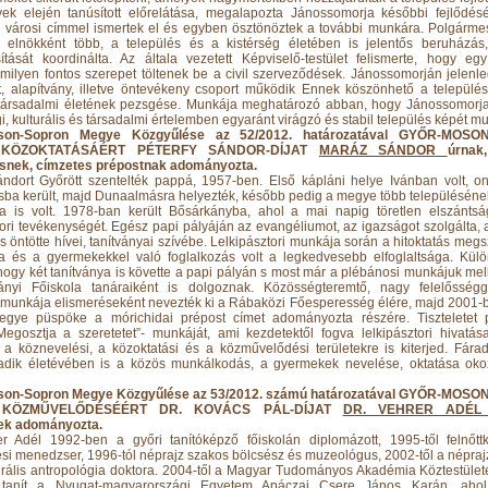
vek elején tanúsított előrelátása, megalapozta Jánossomorja későbbi fejlődésé
 városi címmel ismertek el és egyben ösztönöztek a további munkára. Polgármes
gi elnökként több, a település és a kistérség életében is jelentős beruházás, 
ítását koordinálta. Az általa vezetett Képviselő-testület felismerte, hogy egy
milyen fontos szerepet töltenek be a civil szerveződések. Jánossomorján jelenl
, alapítvány, illetve öntevékeny csoport működik Ennek köszönhető a település 
 társadalmi életének pezsgése. Munkája meghatározó abban, hogy Jánossomorj
, kulturális és társadalmi értelemben egyaránt virágzó és stabil település képét mu
son-Sopron Megye Közgyűlése az 52/2012. határozatával GYŐR-MOS
KÖZOKTATÁSÁÉRT PÉTERFY SÁNDOR-DÍJAT
MARÁZ SÁNDOR
úrnak
snek, címzetes prépostnak adományozta.
ndort Győrött szentelték pappá, 1957-ben. Első kápláni helye Ivánban volt, o
ba került, majd Dunaalmásra helyezték, később pedig a megye több településéne
a is volt. 1978-ban került Bősárkányba, ahol a mai napig töretlen elszántsá
tori tevékenységét. Egész papi pályáján az evangéliumot, az igazságot szolgálta, 
és öntötte hívei, tanítványai szívébe. Lelkipásztori munkája során a hitoktatás meg
sa és a gyermekekkel való foglalkozás volt a legkedvesebb elfoglaltsága. Kül
 hogy két tanítványa is követte a papi pályán s most már a plébánosi munkájuk mell
ányi Főiskola tanáraiként is dolgoznak. Közösségteremtő, nagy felelősségg
 munkája elismeréseként nevezték ki a Rábaközi Főesperesség élére, majd 2001-b
gye püspöke a mórichidai prépost címet adományozta részére. Tiszteletet 
egosztja a szeretetet”- munkáját, ami kezdetektől fogva lelkipásztori hivatás
, a köznevelési, a közoktatási és a közművelődési területekre is kiterjed. Fárad
adik életévében is a közös munkálkodás, a gyermekek nevelése, oktatása ok
son-Sopron Megye Közgyűlése az 53/2012. számú határozatával GYŐR-MOS
KÖZMŰVELŐDÉSÉÉRT DR. KOVÁCS PÁL-DÍJAT
DR. VEHRER ADÉL
ek adományozta.
er Adél 1992-ben a győri tanítóképző főiskolán diplomázott, 1995-től felnőtt
si menedzser, 1996-tól néprajz szakos bölcsész és muzeológus, 2002-től a népra
urális antropológia doktora. 2004-től a Magyar Tudományos Akadémia Köztestület
 tanít a Nyugat-magyarországi Egyetem Apáczai Csere János Karán, ahol