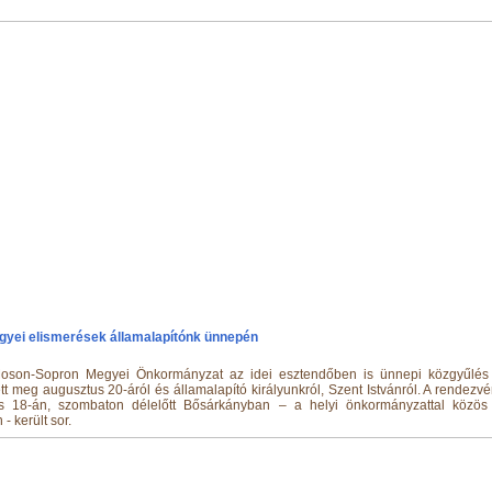
yei elismerések államalapítónk ünnepén
oson-Sopron Megyei Önkormányzat az idei esztendőben is ünnepi közgyűlés
t meg augusztus 20-áról és államalapító királyunkról, Szent Istvánról. A rendezv
s 18-án, szombaton délelőtt Bősárkányban – a helyi önkormányzattal közö
- került sor.