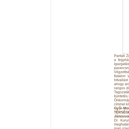
Pantali Z
a fegyhá
igazgatás
parancsno
Végzettsé
fiatalon
hitvallás
ahogy arr
rangos dí
Tagozatát
bünteté
Önkormán
címmel kí
Győr-Mo
TÉRSÉG
Jánossom
Dr. Kuru
meghatár
ipari üze