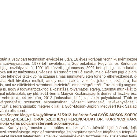
oltán a vegyipari technikum elvégzése után, 18 éves korában technikusként kezde
z szövőgyárában. 1978-tól nevelőtiszt a Sopronkőhidai Fegyház és Börtönben
i-jogi osztályvezető, 1991-től körzeti jogtanácsos, 2001-ben pedig - dandártáb
ka lett az intézetnek.Elvégezte a Rendőrtiszti Főiskolát, majd Pécsett jogi diplomá
gei lehetővé tették volna számára más munkaterületen történő elhelyezkedést, 
 választott hivatása mellett, amely nem csak a vezetést jelentette számára, h
t is, ami az elítéltekkel szembeni tiszteletről, emberségről szól. Erre mindig nagyon
a is, hogy a fogvatartottak foglalkoztatása folyamatos legyen. Szakmai munkáját tö
jjal jutalmazták, így pld. 2011-ben a Magyar Köztársasági Érdemrend Tisztikeresz
 vehette át. 44 év után, 2012 júniusában befejezte aktív pályafutását. Több é
s-végrehajtási szervezet állományában végzett kimagasló tevékenységét
yzat a legrangosabb megyei díjjal, a Győr-Moson-Sopron Megyéért Kék Szalag 
vánja elismerni.
son-Sopron Megye Közgyűlése a 51/2012. határozatával GYŐR-MOSON-SOP
FEJLESZTÉSÉÉRT GRÓF SZÉCHÉNYI FERENC-DÍJAT
DR. KURUNCZI KÁR
orja város polgármesterének adományozta.
nczi Károly polgármester a település rendszerváltást követő fejlődésének, fejl
ozó személyisége. Alpolgármestersége és polgármestersége idejében a településr
meket sikerült letelepíteni, amelyek nagymértékben hozzájárultak a település fejl