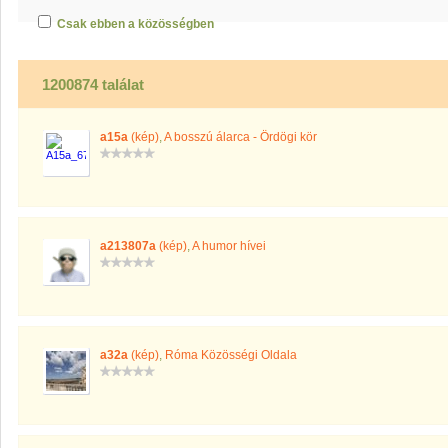
Csak ebben a közösségben
1200874 találat
a15a
(kép)
,
A bosszú álarca - Ördögi kör
a213807a
(kép)
,
A humor hívei
a32a
(kép)
,
Róma Közösségi Oldala