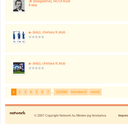
.A
(képgaléria)
,
NÓTA Klub
9 kép
a-
(kép)
,
chelsea fc.klub
a-
(kép)
,
chelsea fc.klub
1
2
3
4
5
6
7
...
120088
következő
utolsó
© 2007 Copyright Network.hu Minden jog fenntartva.
Impre