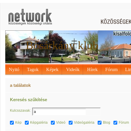
Bősárkány klub
Nyitó
Tagok
Képek
Videók
Hírek
Fórum
Li
a találatok
Keresés szűkítése
Kulcsszavak:
Kép
Képgaléria
Videó
Videógaléria
Blog
Fórum