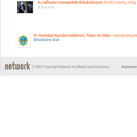
Az időseket ünnepelték Bősárkányon
00:00 (videó)
,
Világ
IV. Hansági Hastánctalálkozó, Tábor és Gála +
(blogbejegyz
Bősárkány klub
© 2007 Copyright Network.hu Minden jog fenntartva.
Impress