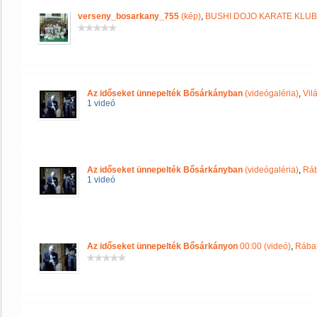
verseny_bosarkany_755
(kép)
,
BUSHI DOJO KARATE KLUB
Az időseket ünnepelték Bősárkányban
(videógaléria)
,
Vil
1 videó
Az időseket ünnepelték Bősárkányban
(videógaléria)
,
Ráb
1 videó
Az időseket ünnepelték Bősárkányon
00:00 (videó)
,
Rába