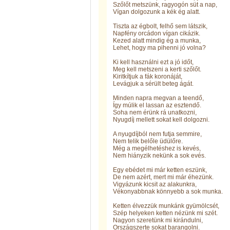
Szőlőt metszünk, ragyogón süt a nap,
Vígan dolgozunk a kék ég alatt.
Tiszta az égbolt, felhő sem látszik,
Napfény orcádon vígan cikázik.
Kezed alatt mindig ég a munka,
Lehet, hogy ma pihenni jó volna?
Ki kell használni ezt a jó időt,
Meg kell metszeni a kerti szőlőt.
Kiritkítjuk a fák koronáját,
Levágjuk a sérült beteg ágát.
Minden napra megvan a teendő,
Így múlik el lassan az esztendő.
Soha nem érünk rá unatkozni,
Nyugdíj mellett sokat kell dolgozni.
A nyugdíjból nem futja semmire,
Nem telik belőle üdülőre.
Még a megélhetéshez is kevés,
Nem hiányzik nekünk a sok evés.
Egy ebédet mi már ketten eszünk,
De nem azért, mert mi már éhezünk.
Vigyázunk kicsit az alakunkra,
Vékonyabbnak könnyebb a sok munka.
Ketten élvezzük munkánk gyümölcsét,
Szép helyeken ketten nézünk mi szét.
Nagyon szeretünk mi kirándulni,
Országszerte sokat barangolni.