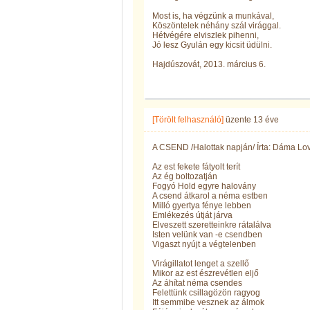
Most is, ha végzünk a munkával,
Köszöntelek néhány szál virággal.
Hétvégére elviszlek pihenni,
Jó lesz Gyulán egy kicsit üdülni.
Hajdúszovát, 2013. március 6.
[Törölt felhasználó]
üzente
13 éve
A CSEND /Halottak napján/ Írta: Dáma L
Az est fekete fátyolt terít
Az ég boltozatján
Fogyó Hold egyre halovány
A csend átkarol a néma estben
Milló gyertya fénye lebben
Emlékezés útját járva
Elveszett szeretteinkre rátalálva
Isten velünk van -e csendben
Vigaszt nyújt a végtelenben
Virágillatot lenget a szellő
Mikor az est észrevétlen eljő
Az áhítat néma csendes
Felettünk csillagözön ragyog
Itt semmibe vesznek az álmok