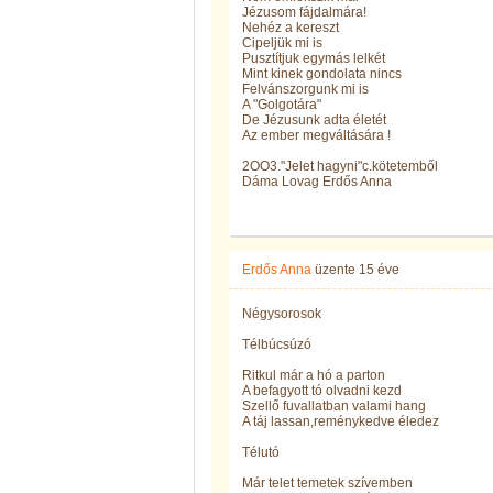
Jézusom fájdalmára!
Nehéz a kereszt
Cipeljük mi is
Pusztítjuk egymás lelkét
Mint kinek gondolata nincs
Felvánszorgunk mi is
A "Golgotára"
De Jézusunk adta életét
Az ember megváltására !
2OO3."Jelet hagyni"c.kötetemből
Dáma Lovag Erdős Anna
Erdős Anna
üzente
15 éve
Négysorosok
Télbúcsúzó
Ritkul már a hó a parton
A befagyott tó olvadni kezd
Szellő fuvallatban valami hang
A táj lassan,reménykedve éledez
Télutó
Már telet temetek szívemben