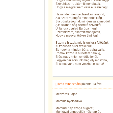
Hogy a szabadság leghűbb véde vagy!
Ezért hiszem, akármit mondjatok,
Hogy a magyar nem vész el s élni fog!
Ha minden nemzet fásultan lemond,
S a szent rajongás mindenütt kiég,
S a büszke jognak minden vára megdől:
A te szabad ság-szerető szivedtől
Új lángra gyúlad Európa még!
Ezért hiszem, akármit mondjatok,
Hogy a magyar örökre élni fog!
Bízom s hiszek, míg Isten lesz fölöttünk,
Ki trónusán bírói széket űl!
És hogyha minden búra, bajra válik,
Romok között is hirdetem halálig,
Erős, nagy hittel, rendületlenűl:
Legyen bár sorsunk még oly mostoha,
Él a magyar s nem veszhet el soha!
[Törölt felhasználó]
üzente
13 éve
Mészáros Lajos
Március nyolcadika
Márciusi nap szórja sugarát,
Munkával ünnepeljük nők napját.