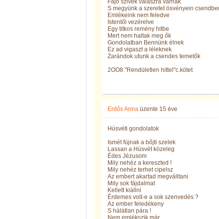
Fájó szivek válaszra várnak
S megyünk a szeretet ösvényein csendbe
Emlékeink nem feledve
Istentől vezérelve
Egy titkos remény hitbe
Mert nem haltak meg ők
Gondolatban Bennünk élnek
Ez ad vigaszt a léleknek
Zarándok utunk a csendes temetők
2OO8."Rendületlen hittel"c.kötet
Erdős Anna
üzente
15 éve
Húsvéti gondolatok
Ismét fújnak a bőjti szelek
Lassan a Húsvét közeleg
Édes Jézusom
Mily nehéz a kereszted !
Mily nehéz terhet cipelsz
Az embert akartad megválltani
Mily sok fájdalmat
Kellett kiállni
Érdemes volt-e a sok szenvedés ?
Az ember feledékeny
S hálátlan pára !
Nem emlékszik már