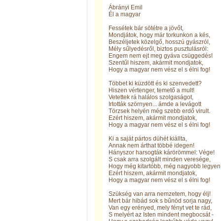
Ábrányi Emil
Él a magyar
Fessétek bár sötétre a jövőt,
Mondjátok, hogy már torkunkon a kés,
Beszéljetek közelgő, hosszú gyászról,
Mély sűlyedésről, biztos pusztulásról:
Engem nem ejt meg gyáva csüggedés!
Szentűl hiszem, akármit mondjatok,
Hogy a magyar nem vész el s élni fog!
Többet ki küzdött és ki szenvedett?
Hiszen vértenger, temető a mult!
Vetettek rá halálos szolgaságot,
Irtották szörnyen... ámde a levágott
Törzsek helyén még szebb erdő virult.
Ezért hiszem, akármit mondjatok,
Hogy a magyar nem vész el s élni fog!
Ki a saját pártos dühét kiállta,
Annak nem árthat többé idegen!
Hányszor harsogták kárörömmel: Vége!
S csak arra szolgált minden veresége,
Hogy még kitartóbb, még nagyobb legyen
Ezért hiszem, akármit mondjatok,
Hogy a magyar nem vész el s élni fog!
Szükség van arra nemzetem, hogy élj!
Mert bár hibád sok s bűnöd sorja nagy,
Van egy erényed, mely fényt vet te rád,
S melyért az Isten mindent megbocsát -