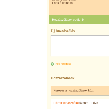
Éneklő dalnoka
Hozzászólások eddig:
9
Új hozzászólás
Kép feltöltése
Hozzászólások
Keresés a hozzászólások közt:
[Törölt felhasználó]
üzente
13 éve