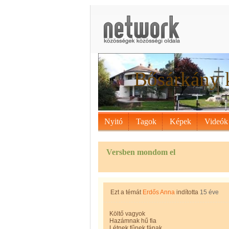
Bősárkány 
Nyitó
Tagok
Képek
Videók
Versben mondom el
Ezt a témát
Erdős Anna
indította
15 éve
Költő vagyok
Hazámnak hű fia
Létnek,fűnek,fának