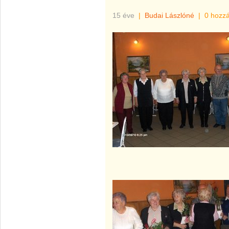
15 éve
|
Budai Lászlóné
|
0 hozz