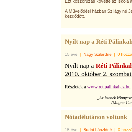
Ezt koszorúzás követte az iskola a
A Művelődési házban Szilágyiné Jé
kezdődött.
Nyílt nap a Réti Pálink
15 éve
|
Nagy Szilárdné
|
0 hozzá
Nyílt nap a
Réti Pálinka
2010. október 2. szombat
Részletek a
www.retipalinkahaz.hu
„Az istenek könnycse
(Magna Cum
Nótadélutánon voltunk
15 éve
|
Budai Lászlóné
|
0 hozz