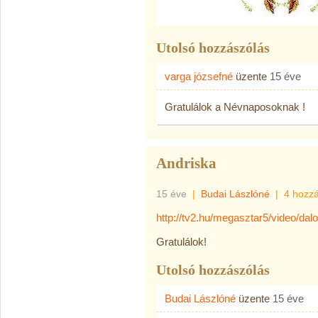
Utolsó hozzászólás
varga józsefné
üzente
15 éve
Gratulálok a Névnaposoknak !
Andriska
15 éve
|
Budai Lászlóné
|
4 hozz
http://tv2.hu/megasztar5/video/dal
Gratulálok!
Utolsó hozzászólás
Budai Lászlóné
üzente
15 éve