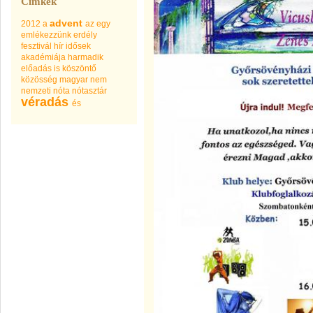
Címkék
advent
2012
a
az
egy
emlékezzünk
erdély
fesztivál
hír
idősek
akadémiája harmadik
előadás
is
köszöntő
közösség
magyar
nem
nemzeti
nóta
nótasztár
véradás
és