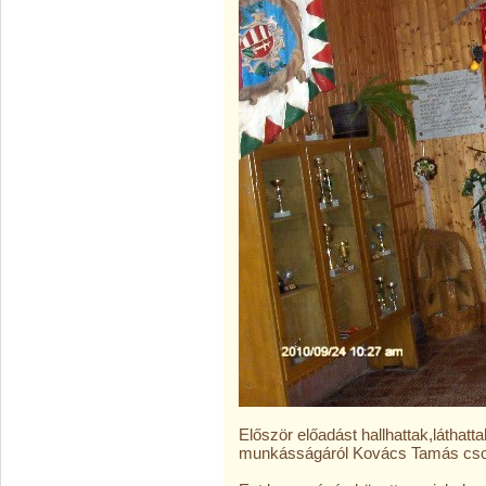
Először előadást hallhattak,láthatt
munkásságáról Kovács Tamás csor