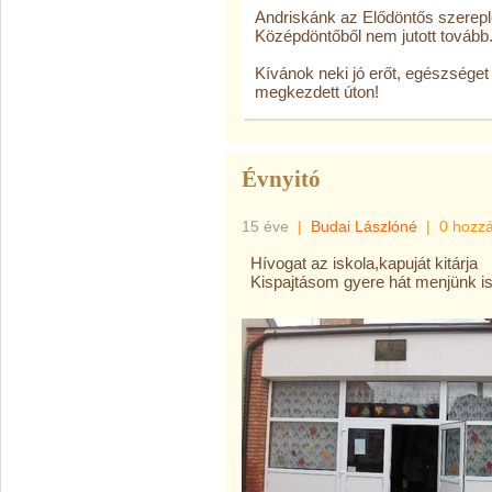
Andriskánk az Elődöntős szereplé
Középdöntőből nem jutott tovább
Kívánok neki jó erőt, egészséget
megkezdett úton!
Évnyitó
15 éve
|
Budai Lászlóné
|
0 hozz
Hívogat az iskola,kapuját kitárja
Kispajtásom gyere hát menjünk is