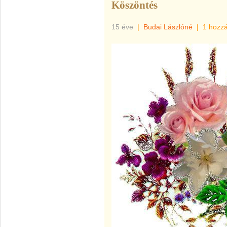
Köszöntés
15 éve
|
Budai Lászlóné
|
1 hozz