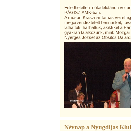
Feledhetetlen nótadélutánon voltun
PÁGISZ ÁMK-ban.
A műsort Krasznai Tamás vezette,
megörvendeztetett bennünket, tov
láthattuk, hallhattuk, akikkkel a
gyakran találkozunk, mint: Mozgai 
Nyerges József az Obsitos Dalár
Névnap a Nyugdíjas Kl