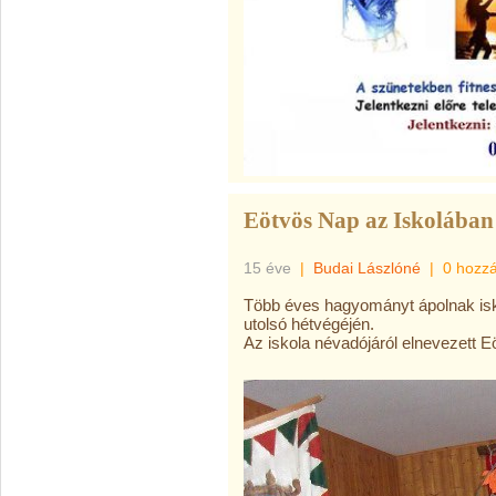
Eötvös Nap az Iskolában
15 éve
|
Budai Lászlóné
|
0 hozz
Több éves hagyományt ápolnak isk
utolsó hétvégéjén.
Az iskola névadójáról elnevezett E