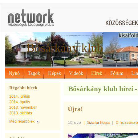
Bősárkány klub
Nyitó
Tagok
Képek
Videók
Hírek
Fórum
Li
Bősárkány klub hírei 
Régebbi hírek
2014. június
2014. április
2013. november
Újra!
2013. október
Még régebbiek
15 éve
|
Szalai Ilona
|
0 hozzászó