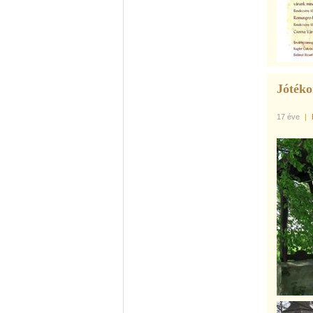
Jótéko
17 éve
|