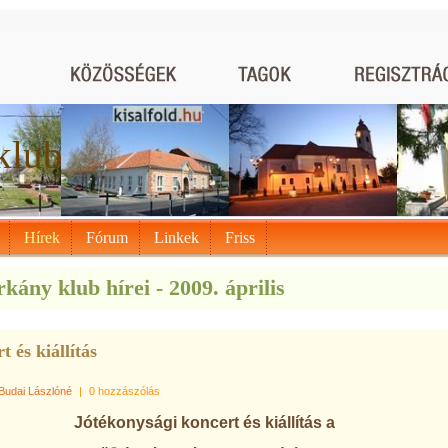
klub
Hírek
Fórum
Linkek
Friss
kány klub hírei - 2009. április
t és kiállítás
Budai Lászlóné
|
0 hozzászólás
Jótékonysági koncert és kiállítás a