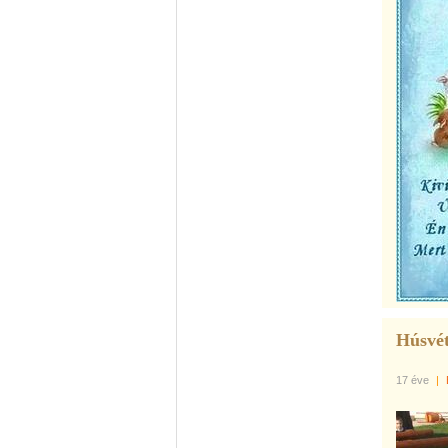
Húsvé
17 éve
|