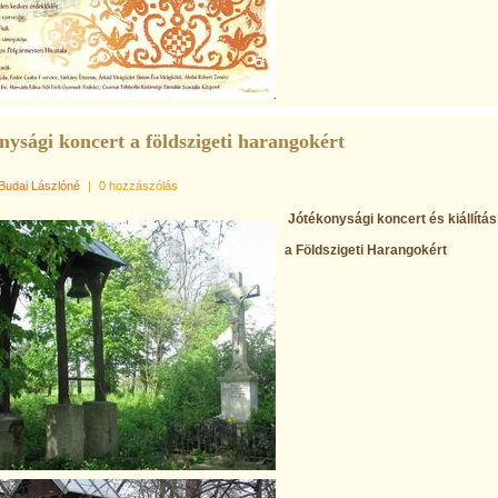
nysági koncert a földszigeti harangokért
Budai Lászlóné
|
0 hozzászólás
Jótékonysági koncert és kiállítás
a Földszigeti Harangokért