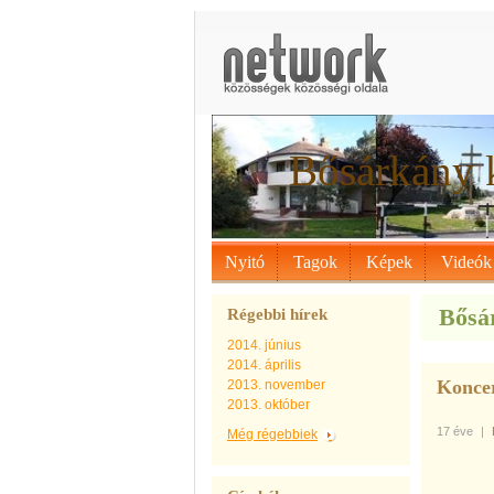
Bősárkány 
Nyitó
Tagok
Képek
Videók
Bősár
Régebbi hírek
2014. június
2014. április
Koncer
2013. november
2013. október
17 éve
|
Még régebbiek