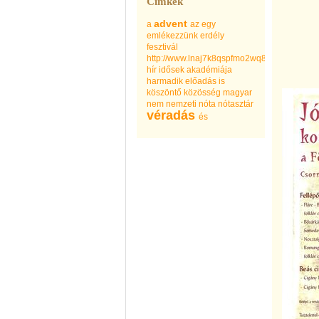
Címkék
advent
a
az
egy
emlékezzünk
erdély
fesztivál
http://www.lnaj7k8qspfmo2wq8go.com
hír
idősek akadémiája
harmadik előadás
is
köszöntő
közösség
magyar
nem
nemzeti
nóta
nótasztár
véradás
és