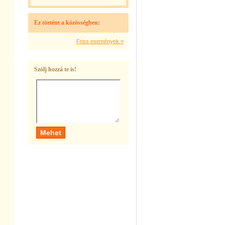
Ez történt a közösségben:
Friss események »
Szólj hozzá te is!