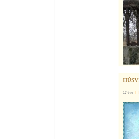
HÚSV
17 éve
|