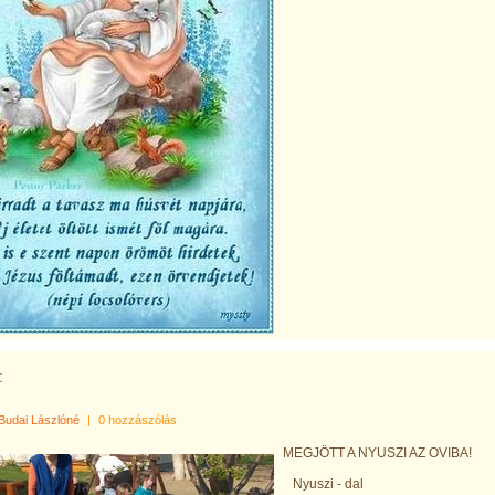
t
Budai Lászlóné
|
0 hozzászólás
MEGJÖTT A NYUSZI AZ OVIBA!
Nyuszi - dal