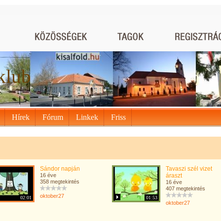
klub
Hírek
Fórum
Linkek
Friss
Sándor napján
Tavaszi szél vizet
16 éve
áraszt
358 megtekintés
16 éve
407 megtekintés
oktober27
02:01
01:53
oktober27