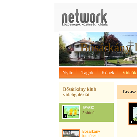
Bősárkány 
Nyitó
Tagok
Képek
Videók
Bősárkány klub
Tavasz
videógalériái
Tavasz
2 videó
Bősárkány
természeti