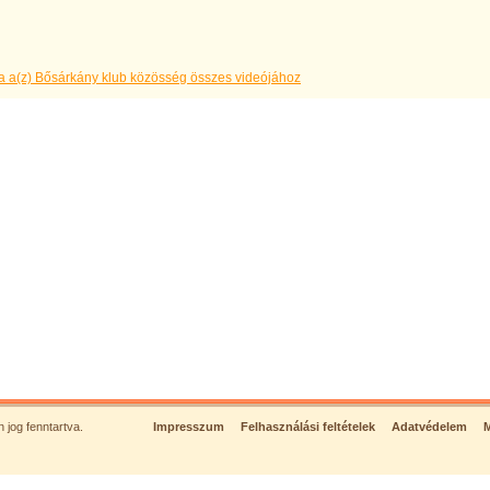
a a(z) Bősárkány klub közösség összes videójához
jog fenntartva.
Impresszum
Felhasználási feltételek
Adatvédelem
M