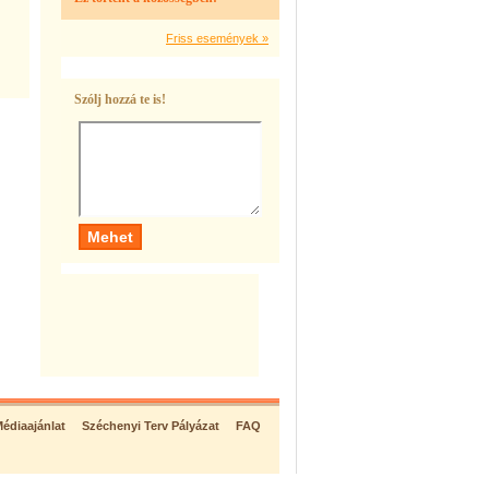
Friss események »
Szólj hozzá te is!
édiaajánlat
Széchenyi Terv Pályázat
FAQ