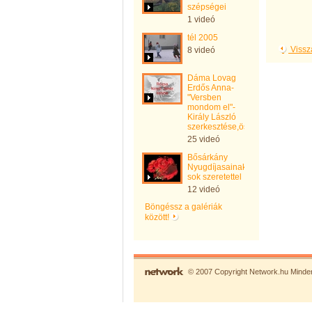
szépségei
1 videó
tél 2005
Vissz
8 videó
Dáma Lovag
Erdős Anna-
"Versben
mondom el"-
Király László
szerkesztése,összeállítása
25 videó
Bősárkány
Nyugdíjasainak
sok szeretettel
12 videó
Böngéssz a galériák
között!
© 2007 Copyright Network.hu Minden 