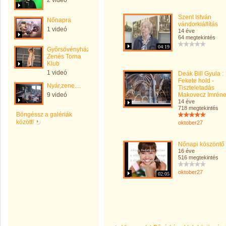
2 videó
Szent István
Nőnapra
vándorkiállítás
1 videó
14 éve
64 megtekintés
04:19
Győrsövényházi
Zenés Torna
Klub
1 videó
Deák Bill Gyula :
Fekete hold -
Nyár,zene....
Tiszteletadás
9 videó
Makovecz Imrén
14 éve
718 megtekintés
Böngéssz a galériák
között!
oktober27
Nőnapi köszöntő
16 éve
516 megtekintés
oktober27
02:05