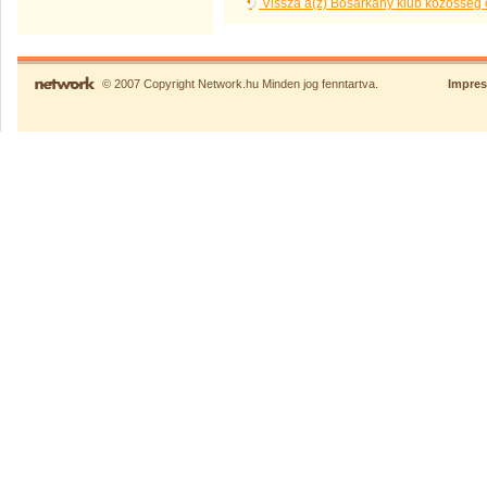
Vissza a(z) Bősárkány klub közösség 
© 2007 Copyright Network.hu Minden jog fenntartva.
Impre