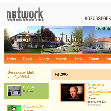
Bősárkány klub
Nyitó
Tagok
Képek
Videók
Hírek
Fórum
Li
Bősárkány klub
tél 2005
videógalériái
Telepesek a
tél 2005
Marson:
8 videó
beszélgetés Aran
Lászlóval
12 éve
25 megtekintés
Összefogás,Akarat