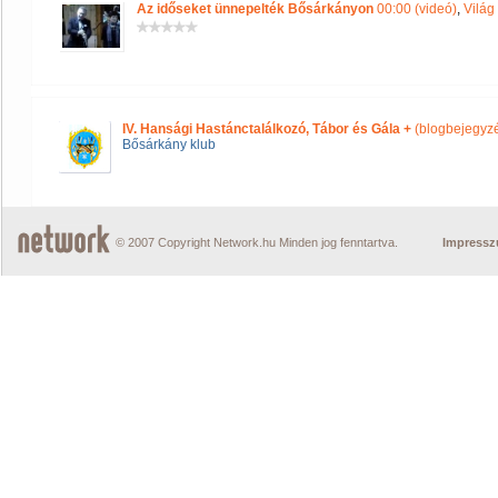
Az időseket ünnepelték Bősárkányon
00:00 (videó)
,
Világ
IV. Hansági Hastánctalálkozó, Tábor és Gála +
(blogbejegyz
Bősárkány klub
© 2007 Copyright Network.hu Minden jog fenntartva.
Impress