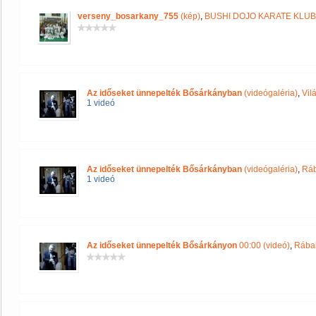
verseny_bosarkany_755
(kép)
,
BUSHI DOJO KARATE KLUB
Az időseket ünnepelték Bősárkányban
(videógaléria)
,
Vil
1 videó
Az időseket ünnepelték Bősárkányban
(videógaléria)
,
Ráb
1 videó
Az időseket ünnepelték Bősárkányon
00:00 (videó)
,
Rába