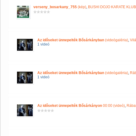
verseny_bosarkany_755
(kép)
,
BUSHI DOJO KARATE KLUB
Az időseket ünnepelték Bősárkányban
(videógaléria)
,
Vil
1 videó
Az időseket ünnepelték Bősárkányban
(videógaléria)
,
Ráb
1 videó
Az időseket ünnepelték Bősárkányon
00:00 (videó)
,
Rába