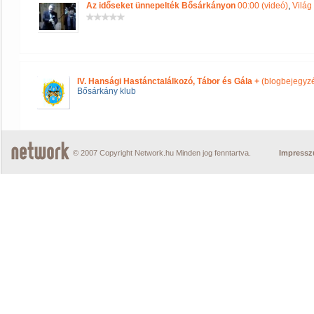
Az időseket ünnepelték Bősárkányon
00:00 (videó)
,
Világ
IV. Hansági Hastánctalálkozó, Tábor és Gála +
(blogbejegyz
Bősárkány klub
© 2007 Copyright Network.hu Minden jog fenntartva.
Impress