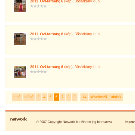
2011. Ovi-farsang 6
(kép)
,
Bősárkány klub
2011. Ovi-farsang 6
(kép)
,
Bősárkány klub
2011. Ovi-farsang 6
(kép)
,
Bősárkány klub
első
előző
3
4
5
6
7
8
9
...
14
következő
utolsó
© 2007 Copyright Network.hu Minden jog fenntartva.
Impre