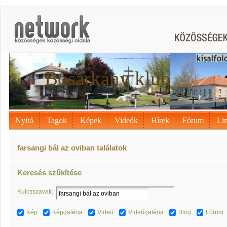
Bősárkány klub
Nyitó
Tagok
Képek
Videók
Hírek
Fórum
Li
farsangi bál az oviban találatok
Keresés szűkítése
Kulcsszavak:
Kép
Képgaléria
Videó
Videógaléria
Blog
Fórum