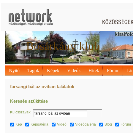
Bősárkány klub
Nyitó
Tagok
Képek
Videók
Hírek
Fórum
Li
farsangi bál az oviban találatok
Keresés szűkítése
Kulcsszavak:
Kép
Képgaléria
Videó
Videógaléria
Blog
Fórum