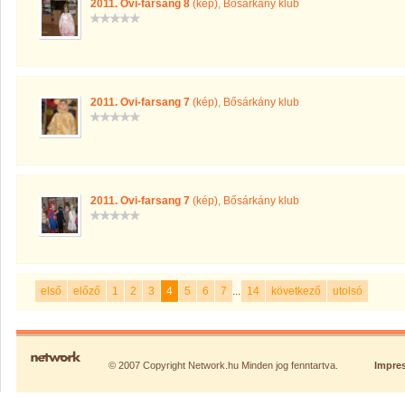
2011. Ovi-farsang 8
(kép)
,
Bősárkány klub
2011. Ovi-farsang 7
(kép)
,
Bősárkány klub
2011. Ovi-farsang 7
(kép)
,
Bősárkány klub
első
előző
1
2
3
4
5
6
7
...
14
következő
utolsó
© 2007 Copyright Network.hu Minden jog fenntartva.
Impre