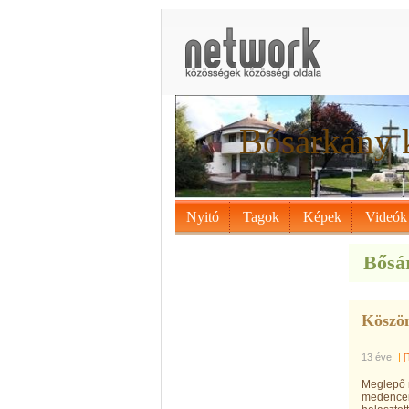
Bősárkány 
Nyitó
Tagok
Képek
Videók
Bősár
Köszön
13 éve
|
[
Meglepő m
medencei