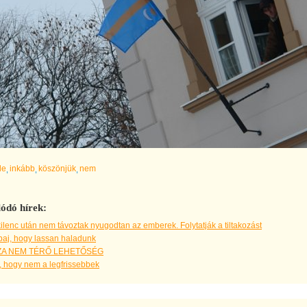
de
inkább
köszönjük
nem
ódó hírek:
ilenc után nem távoztak nyugodtan az emberek. Folytatják a tiltakozást
aj, hogy lassan haladunk
ZA NEM TÉRŐ LEHETŐSÉG
 hogy nem a legfrissebbek