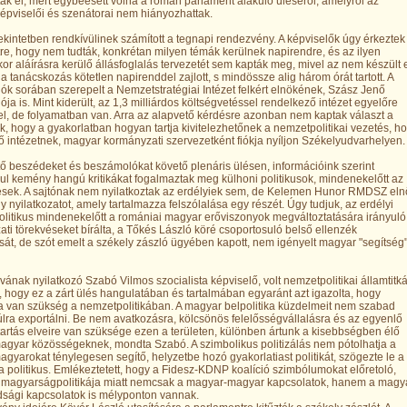
ták el, mert egybeesett volna a román parlament alakuló üléséről, amelyről az
pviselői és szenátorai nem hiányozhattak.
ekintetben rendkívülinek számított a tegnapi rendezvény. A képviselők úgy érkeztek
e, hogy nem tudták, konkrétan milyen témák kerülnek napirendre, és az ilyen
or aláírásra kerülő állásfoglalás tervezetét sem kapták meg, mivel az nem készült 
y a tanácskozás kötetlen napirenddel zajlott, s mindössze alig három órát tartott. A
k sorában szerepelt a Nemzetstratégiai Intézet felkért elnökének, Szász Jenő
ja is. Mint kiderült, az 1,3 milliárdos költségvetéssel rendelkező intézet egyelőre
fel, de folyamatban van. Arra az alapvető kérdésre azonban nem kaptak választ a
k, hogy a gyakorlatban hogyan tartja kivitelezhetőnek a nemzetpolitikai vezetés, h
vő intézetnek, magyar kormányzati szervezetként fiókja nyíljon Székelyudvarhelyen
ő beszédeket és beszámolókat követő plenáris ülésen, információink szerint
ul kemény hangú kritikákat fogalmaztak meg külhoni politikusok, mindenekelőtt az
ek. A sajtónak nem nyilatkoztak az erdélyiek sem, de Kelemen Hunor RMDSZ eln
gy nyilatkozatot, amely tartalmazza felszólalása egy részét. Úgy tudjuk, az erdélyi
litikus mindenekelőtt a romániai magyar erőviszonyok megváltoztatására irányuló
ti törekvéseket bírálta, a Tőkés László köré csoportosuló belső ellenzék
át, de szót emelt a székely zászló ügyében kapott, nem igényelt magyar "segítség
ának nyilatkozó Szabó Vilmos szocialista képviselő, volt nemzetpolitikai államtitká
 hogy ez a zárt ülés hangulatában és tartalmában egyaránt azt igazolta, hogy
a van szükség a nemzetpolitikában. A magyar belpolitika küzdelmeit nem szabad
úlra exportálni. Be nem avatkozásra, kölcsönös felelősségvállalásra és az egyenlő
artás elveire van szüksége ezen a területen, különben ártunk a kisebbségben élő
agyar közösségeknek, mondta Szabó. A szimbolikus politizálás nem pótolhatja a
agyarokat ténylegesen segítő, helyzetbe hozó gyakorlatiast politikát, szögezte le a
ta politikus. Emlékeztetett, hogy a Fidesz-KDNP koalíció szimbólumokat előretoló,
n magyarságpolitikája miatt nemcsak a magyar-magyar kapcsolatok, hanem a magy
sági kapcsolatok is mélyponton vannak.