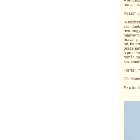
A rendezv
román méd
Köszönjü
"A közös
szolidarit
nem vagyu
magyar po
órával, p
árt, ha s
összehang
a problém
román par
közlemén
Forrás: h
Gál Mária
Ez a ford