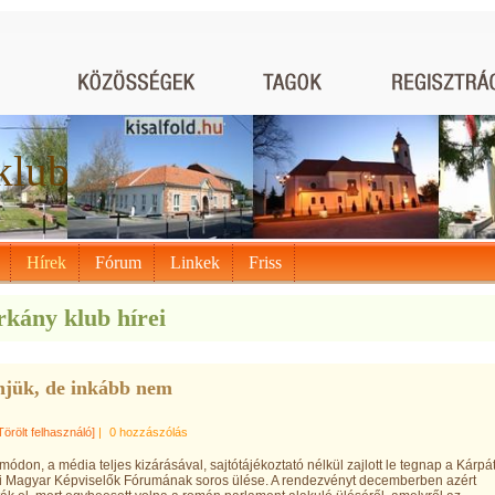
klub
Hírek
Fórum
Linkek
Friss
kány klub hírei
jük, de inkább nem
Törölt felhasználó]
|
0 hozzászólás
ódon, a média teljes kizárásával, sajtótájékoztató nélkül zajlott le tegnap a Kárpát
 Magyar Képviselők Fórumának soros ülése. A rendezvényt decemberben azért