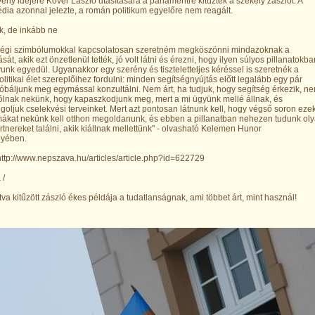
ény idejére Kövér László utasítására a parlamentre kitűzték a székely zászlót. A
ia azonnal jelezte, a román politikum egyelőre nem reagált.
k, de inkább ne
ségi szimbólumokkal kapcsolatosan szeretném megköszönni mindazoknak a
ását, akik ezt önzetlenül tették, jó volt látni és érezni, hogy ilyen súlyos pillanatokba
nk egyedül. Ugyanakkor egy szerény és tiszteletteljes kéréssel is szeretnék a
litikai élet szereplőihez fordulni: minden segítségnyújtás előtt legalább egy pár
róbáljunk meg egymással konzultálni. Nem árt, ha tudjuk, hogy segítség érkezik, n
zólnak nekünk, hogy kapaszkodjunk meg, mert a mi ügyünk mellé állnak, és
oljuk cselekvési terveinket. Mert azt pontosan látnunk kell, hogy végső soron eze
ákat nekünk kell otthon megoldanunk, és ebben a pillanatban nehezen tudunk ol
tnereket találni, akik kiállnak mellettünk" - olvasható Kelemen Hunor
yében.
ttp://www.nepszava.hu/articles/article.php?id=622729
 /
ítva kitűzött zászló ékes példája a tudatlanságnak, ami többet árt, mint használ!