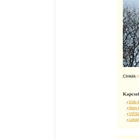
Címkék:
Kapcsol
Este k
Nem b
VISS
Lehet,