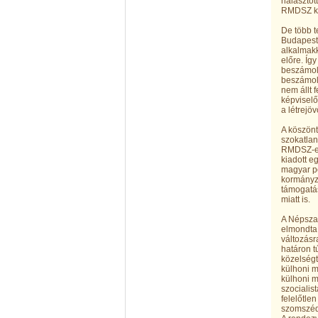
halasztot
RMDSZ ké
De több t
Budapestr
alkalmakk
előre. Íg
beszámoló
beszámoló
nem állt 
képviselő
a létrejö
A köszönt
szokatlan
RMDSZ-es
kiadott e
magyar po
kormányza
támogatás
miatt is.
A Népszav
elmondta,
változásr
határon t
közelségt
külhoni m
külhoni m
szocialis
felelőtle
szomszéd