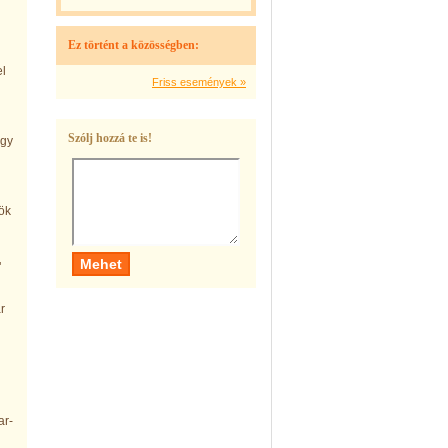
Ez történt a közösségben:
el
Friss események »
Szólj hozzá te is!
ogy
.
ök
"
r
ar-