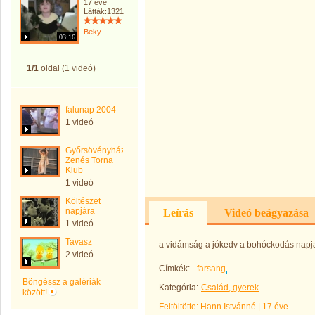
17 éve
Látták:1321
Beky
03:16
1/1
oldal (1 videó)
falunap 2004
1 videó
Győrsövényházi
Zenés Torna
Klub
1 videó
Költészet
napjára
Leírás
Videó beágyazása
1 videó
Tavasz
a vidámság a jókedv a bohóckodás napj
2 videó
Címkék:
farsang
Böngéssz a galériák
Kategória:
Család, gyerek
között!
Feltöltötte:
Hann Istvánné
|
17 éve