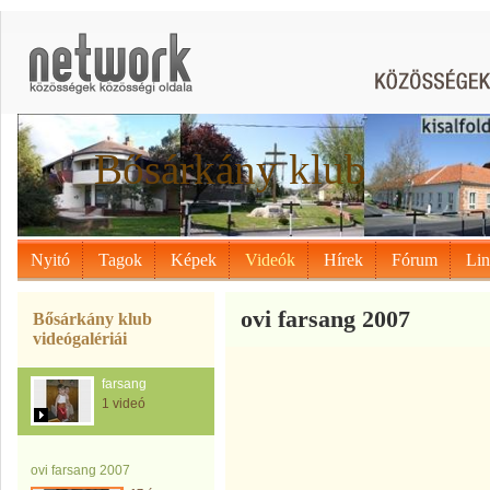
Bősárkány klub
Nyitó
Tagok
Képek
Videók
Hírek
Fórum
Li
ovi farsang 2007
Bősárkány klub
videógalériái
farsang
1 videó
ovi farsang 2007