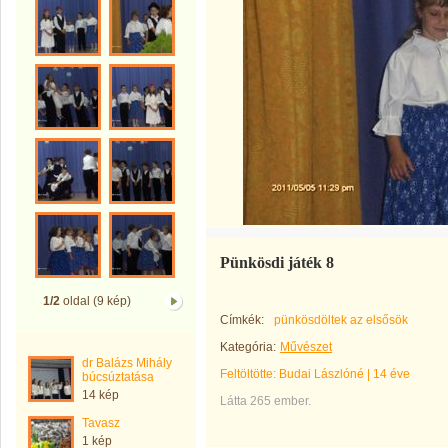
Pünkösdi játék 8
1/2
oldal (9 kép)
Címkék:
pünkösdöltek az elsősök
Kategória:
Művészet
dr Balázs Mihály
Feltöltötte:
Budai Lászlóné
|
14 éve
búcsúztatása
14 kép
Látta 265 ember.
Tavasz
1 kép