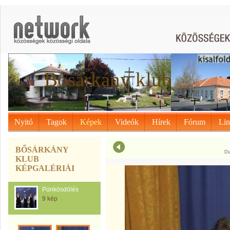
Bősárkány klub
Nyitó
Tagok
Képek
Videók
Hírek
Fórum
Li
BŐSÁRKÁNY
Di
KLUB
KÉPGALÉRIÁI
Pünkösdölés
9 kép