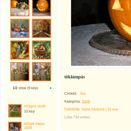
töklámpás
1/2
oldal (9 kép)
Címkék:
ősz
Kategória:
Saját
Virágos utcák
Feltöltötte:
Hann Istvánné
|
16 éve
33 kép
Látta 794 ember.
Idősek napja
2008.