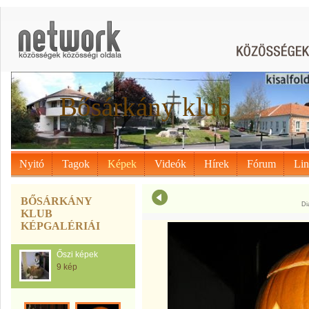
Bősárkány klub
Nyitó
Tagok
Képek
Videók
Hírek
Fórum
Li
BŐSÁRKÁNY
Di
KLUB
KÉPGALÉRIÁI
Őszi képek
9 kép