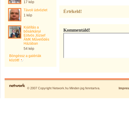
17 kép
Távoli üdvözlet
Értékeld!
1 kép
Kiállítás a
Kommentáld!
bősárkányi
Eötvös József
ÁMK Művelődés
Házában
54 kép
Böngéssz a galériák
között!
© 2007 Copyright Network.hu Minden jog fenntartva.
Impre