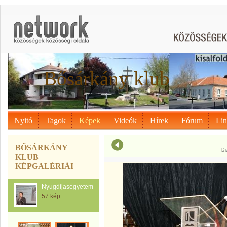
Bősárkány klub
Nyitó
Tagok
Képek
Videók
Hírek
Fórum
Li
BŐSÁRKÁNY
Di
KLUB
KÉPGALÉRIÁI
Nyugdíjasegyetem
57 kép