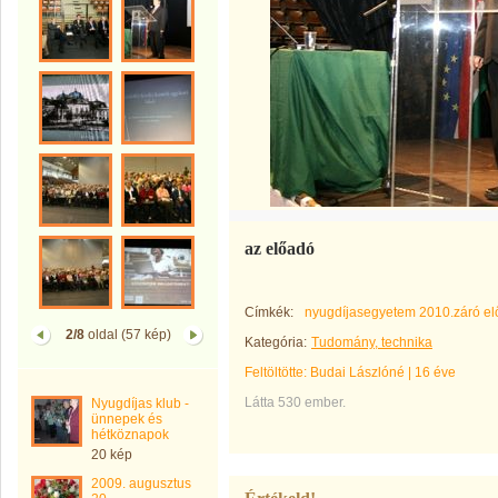
az előadó
Címkék:
nyugdíjasegyetem 2010.záró e
2/8
oldal (57 kép)
Kategória:
Tudomány, technika
Feltöltötte:
Budai Lászlóné
|
16 éve
Látta 530 ember.
Nyugdíjas klub -
ünnepek és
hétköznapok
20 kép
2009. augusztus