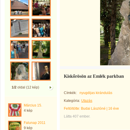
Kiskőrösön az Emlék parkban
1/2
oldal (12 kép)
Címkék:
nyugdijas kirándulás
Kategória:
Utazás
Március 15.
Feltöltötte:
Budai Lászlóné
|
16 éve
4 kép
Látta 407 ember.
Falunap 2011
9 kép