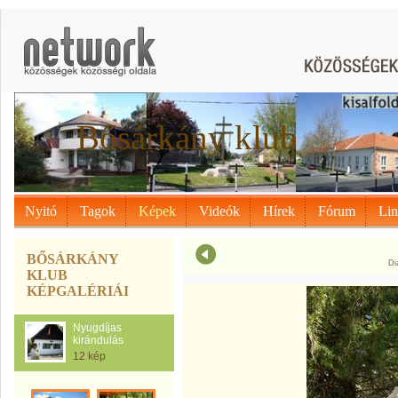
Bősárkány klub
Nyitó
Tagok
Képek
Videók
Hírek
Fórum
Li
BŐSÁRKÁNY
Di
KLUB
KÉPGALÉRIÁI
Nyugdíjas
kirándulás
12 kép