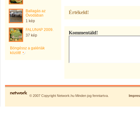
Ballagás az
Értékeld!
Óvodában
1 kép
FALUNAP 2009.
Kommentáld!
37 kép
Böngéssz a galériák
között!
© 2007 Copyright Network.hu Minden jog fenntartva.
Impre