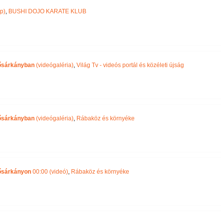
p)
,
BUSHI DOJO KARATE KLUB
Bősárkányban
(videógaléria)
,
Világ Tv - videós portál és közéleti újság
Bősárkányban
(videógaléria)
,
Rábaköz és környéke
ősárkányon
00:00 (videó)
,
Rábaköz és környéke