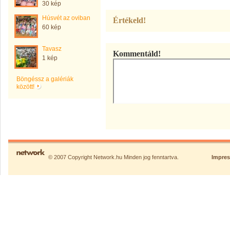
30 kép
Húsvét az oviban
Értékeld!
60 kép
Tavasz
Kommentáld!
1 kép
Böngéssz a galériák
között!
© 2007 Copyright Network.hu Minden jog fenntartva.
Impre