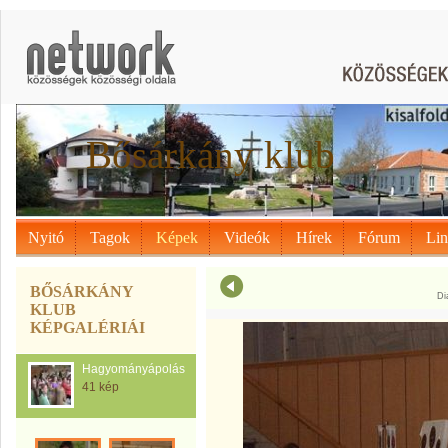
Bősárkány klub
Nyitó
Tagok
Képek
Videók
Hírek
Fórum
Li
BŐSÁRKÁNY
Di
KLUB
KÉPGALÉRIÁI
Hagyományápolás
41 kép