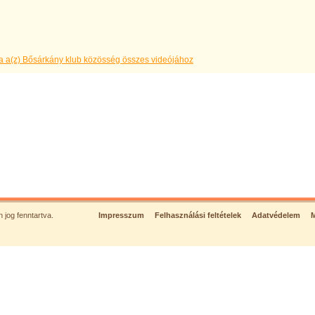
a a(z) Bősárkány klub közösség összes videójához
jog fenntartva.
Impresszum
Felhasználási feltételek
Adatvédelem
M