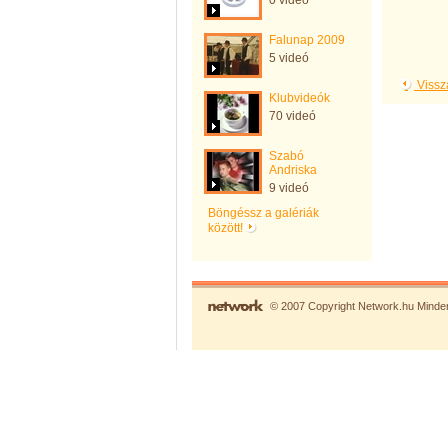
0 videó
Falunap 2009
5 videó
Vissz
Klubvideók
70 videó
Szabó
Andriska
9 videó
Böngéssz a galériák
között!
© 2007 Copyright Network.hu Minden 