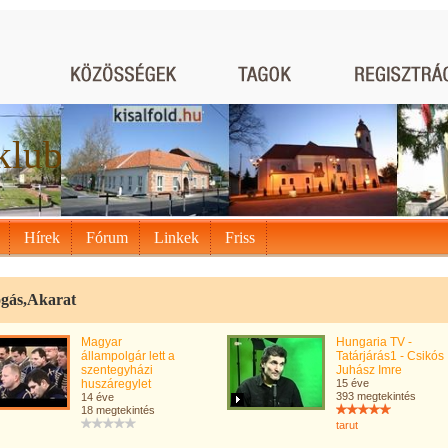
klub
Hírek
Fórum
Linkek
Friss
ogás,Akarat
Magyar
Hungaria TV -
állampolgár lett a
Tatárjárás1 - Csikós
szentegyházi
Juhász Imre
huszáregylet
15 éve
393 megtekintés
14 éve
18 megtekintés
tarut