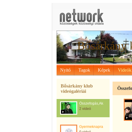
Bősárkány 
Nyitó
Tagok
Képek
Videók
Bősárkány klub
Összef
videógalériái
Összefogás,Akarat
2 videó
Gyermeknapra