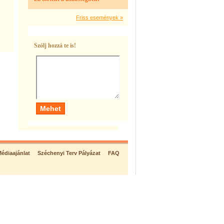
Friss események »
Szólj hozzá te is!
édiaajánlat
Széchenyi Terv Pályázat
FAQ