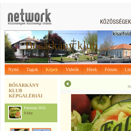
Bősárkány klub
Nyitó
Tagok
Képek
Videók
Hírek
Fórum
Li
BŐSÁRKÁNY
Di
KLUB
KÉPGALÉRIÁI
Falunap 2011
9 kép