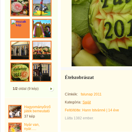
Ételszobrászat
1/2
oldal (9 kép)
Címkék:
falunap 2011
Kategória:
Saját
Hagyományőrző
Feltöltötte:
Hann Istvánné
|
14 éve
játék bemeutató
37 kép
Látta 1382 ember.
Nyár van,
nyár......