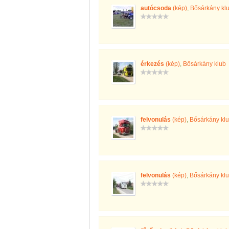
autócsoda
(kép)
,
Bősárkány kl
érkezés
(kép)
,
Bősárkány klub
felvonulás
(kép)
,
Bősárkány kl
felvonulás
(kép)
,
Bősárkány kl