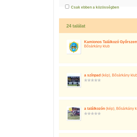
Csak ebben a közösségben
24 találat
Kamionos Találkozó Győrsze
Bősárkány klub
a színpad
(kép)
,
Bősárkány klu
a találkozón
(kép)
,
Bősárkány k