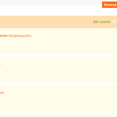
Név szerint
merén
(blogbejegyzés)
b
lub