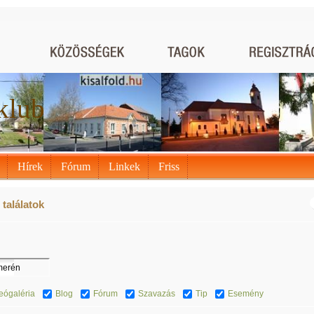
klub
Hírek
Fórum
Linkek
Friss
találatok
eógaléria
Blog
Fórum
Szavazás
Tip
Esemény