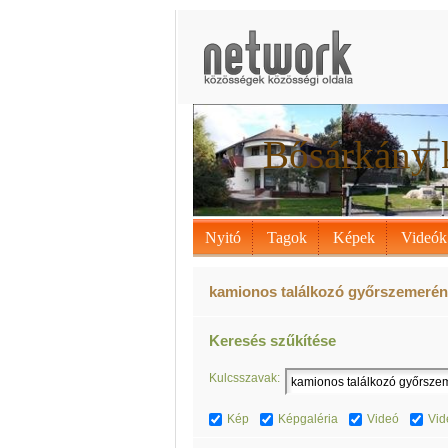
Bősárkány 
Nyitó
Tagok
Képek
Videók
kamionos találkozó győrszemerén 
Keresés szűkítése
Kulcsszavak:
Kép
Képgaléria
Videó
Vid