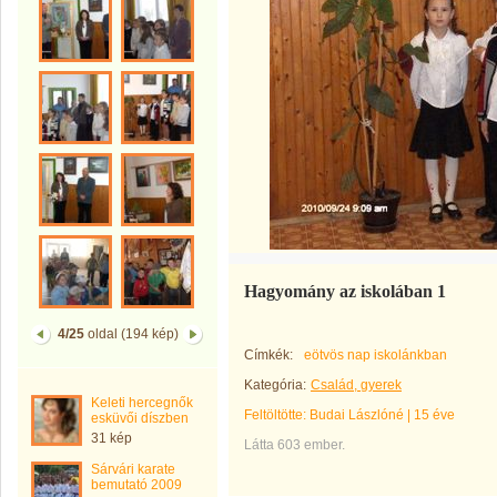
Hagyomány az iskolában 1
4/25
oldal (194 kép)
Címkék:
eötvös nap iskolánkban
Kategória:
Család, gyerek
Keleti hercegnők
Feltöltötte:
Budai Lászlóné
|
15 éve
esküvői díszben
31 kép
Látta 603 ember.
Sárvári karate
bemutató 2009