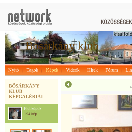
Bősárkány klub
Nyitó
Tagok
Képek
Videók
Hírek
Fórum
Li
BŐSÁRKÁNY
Di
KLUB
KÉPGALÉRIÁI
Klubképek
194 kép