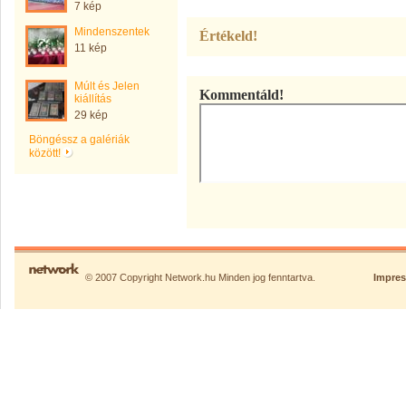
7 kép
Mindenszentek
Értékeld!
11 kép
Múlt és Jelen
Kommentáld!
kiállítás
29 kép
Böngéssz a galériák
között!
© 2007 Copyright Network.hu Minden jog fenntartva.
Impre